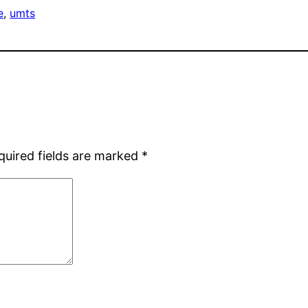
e
, 
umts
quired fields are marked
*