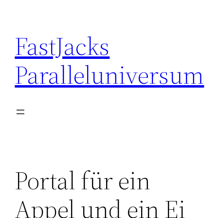
Skip
to
FastJacks
content
Paralleluniversum
Portal für ein
Appel und ein Ei