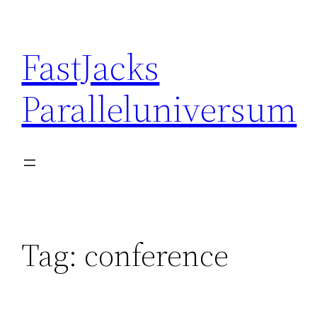
Skip
to
FastJacks
content
Paralleluniversum
Tag:
conference