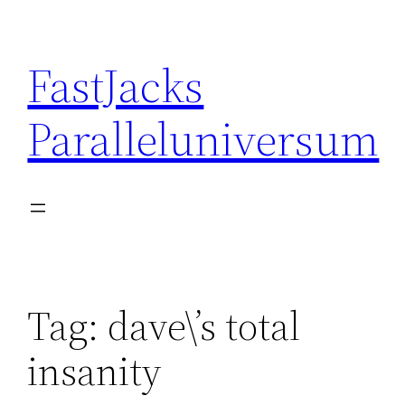
Skip
to
FastJacks
content
Paralleluniversum
Tag:
dave\’s total
insanity