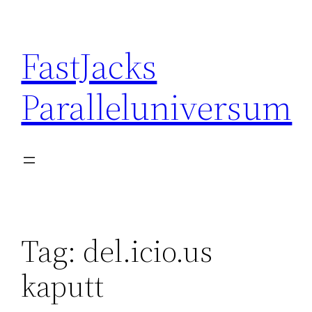
Skip
to
FastJacks
content
Paralleluniversum
Tag:
del.icio.us
kaputt