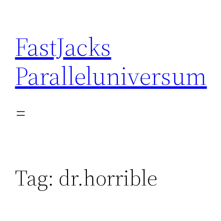
Skip
to
FastJacks
content
Paralleluniversum
Tag:
dr.horrible