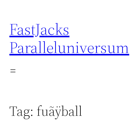
Skip
to
FastJacks
content
Paralleluniversum
Tag:
fuãÿball