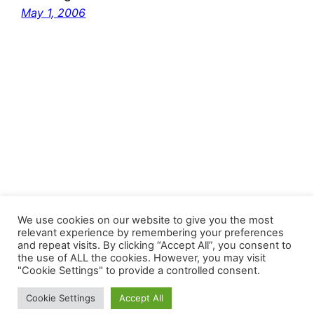
May 1, 2006
FastJacks Paralleluniversum
We use cookies on our website to give you the most
relevant experience by remembering your preferences
and repeat visits. By clicking “Accept All”, you consent to
Proudly powered by
WordPress
the use of ALL the cookies. However, you may visit
"Cookie Settings" to provide a controlled consent.
Cookie Settings
Accept All