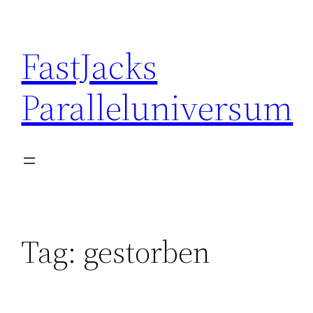
Skip
to
FastJacks
content
Paralleluniversum
Tag:
gestorben