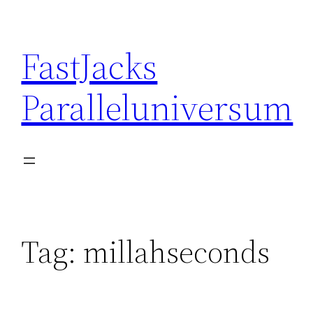
Skip
to
FastJacks
content
Paralleluniversum
Tag:
millahseconds