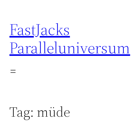
Skip
to
FastJacks
content
Paralleluniversum
Tag:
müde