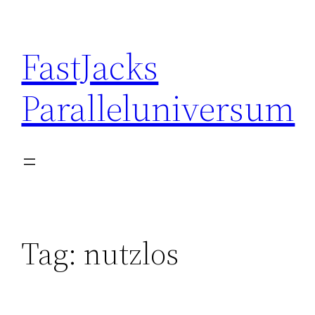
Skip
to
FastJacks
content
Paralleluniversum
Tag:
nutzlos