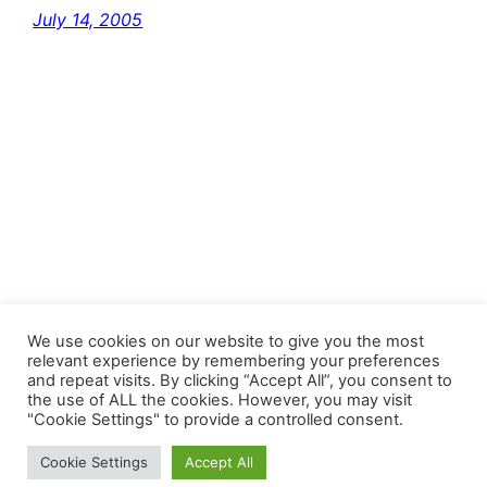
July 14, 2005
FastJacks Paralleluniversum
We use cookies on our website to give you the most
relevant experience by remembering your preferences
and repeat visits. By clicking “Accept All”, you consent to
Proudly powered by
WordPress
the use of ALL the cookies. However, you may visit
"Cookie Settings" to provide a controlled consent.
Cookie Settings
Accept All