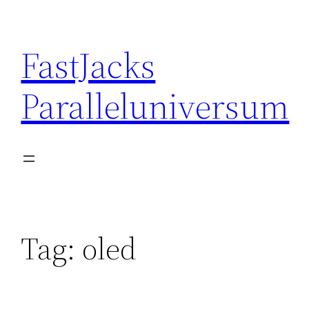
Skip
to
FastJacks
content
Paralleluniversum
Tag:
oled