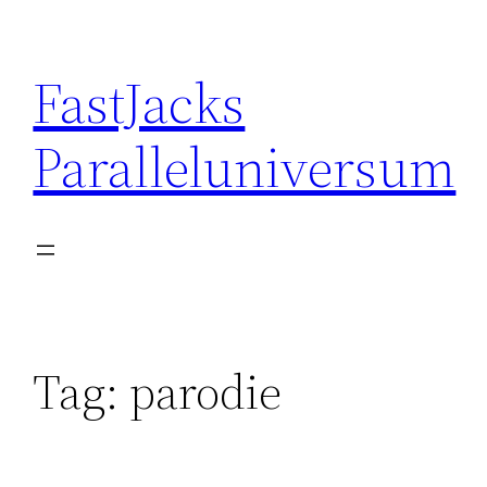
Skip
to
FastJacks
content
Paralleluniversum
Tag:
parodie