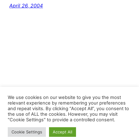
April 26, 2004
FastJacks Paralleluniversum
We use cookies on our website to give you the most
relevant experience by remembering your preferences
and repeat visits. By clicking “Accept All”, you consent to
Proudly powered by
WordPress
the use of ALL the cookies. However, you may visit
"Cookie Settings" to provide a controlled consent.
Cookie Settings
Accept All