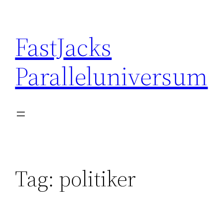
Skip
to
FastJacks
content
Paralleluniversum
Tag:
politiker