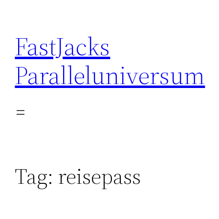
Skip
to
FastJacks
content
Paralleluniversum
Tag:
reisepass