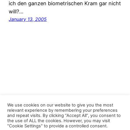
ich den ganzen biometrischen Kram gar nicht
will?…
January 13, 2005
FastJacks Paralleluniversum
We use cookies on our website to give you the most
relevant experience by remembering your preferences
and repeat visits. By clicking “Accept All”, you consent to
Proudly powered by
WordPress
the use of ALL the cookies. However, you may visit
"Cookie Settings" to provide a controlled consent.