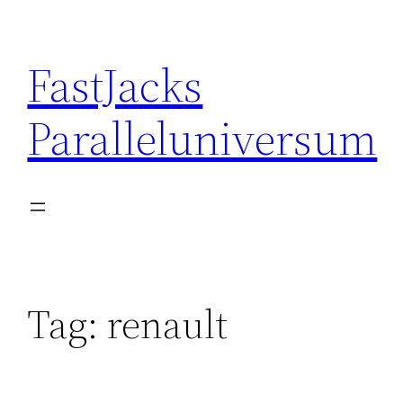
Skip
to
FastJacks
content
Paralleluniversum
Tag:
renault