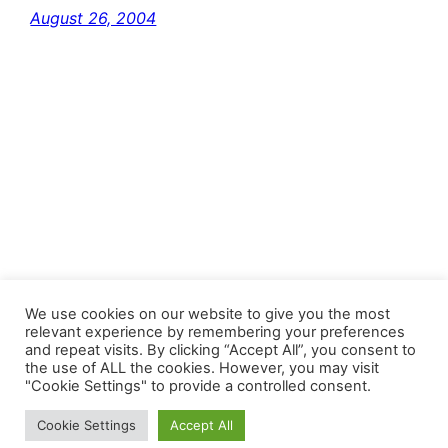
August 26, 2004
FastJacks Paralleluniversum
We use cookies on our website to give you the most
relevant experience by remembering your preferences
and repeat visits. By clicking “Accept All”, you consent to
Proudly powered by
WordPress
the use of ALL the cookies. However, you may visit
"Cookie Settings" to provide a controlled consent.
Cookie Settings
Accept All