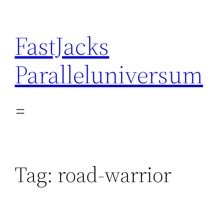
Skip
to
FastJacks
content
Paralleluniversum
Tag:
road-warrior