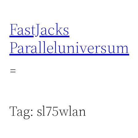
Skip
to
FastJacks
content
Paralleluniversum
Tag:
sl75wlan