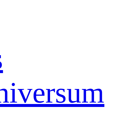
s
universum