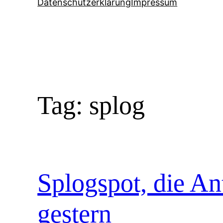
Datenschutzerklärung
Impressum
Tag:
splog
Splogspot, die A
gestern