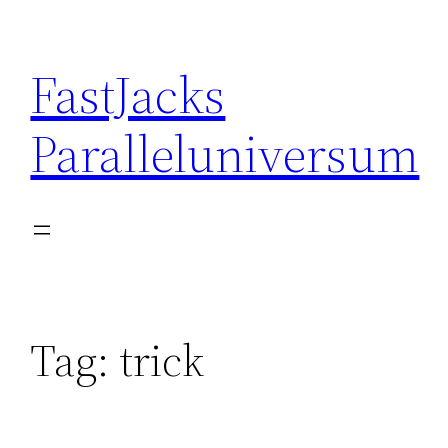
Skip
to
FastJacks
content
Paralleluniversum
Tag:
trick