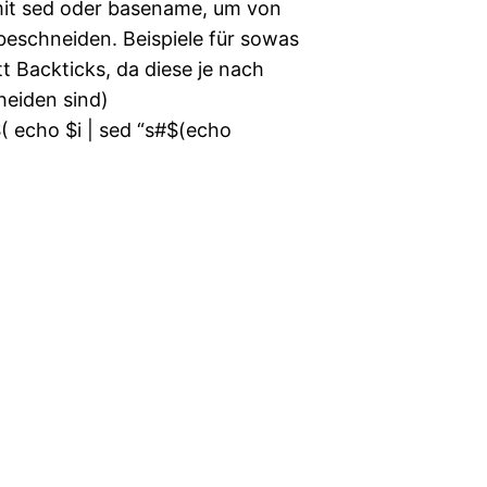
 mit sed oder basename, um von
beschneiden. Beispiele für sowas
t Backticks, da diese je nach
heiden sind)
( echo $i | sed “s#$(echo