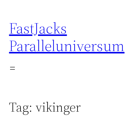
Skip
to
FastJacks
content
Paralleluniversum
Tag:
vikinger