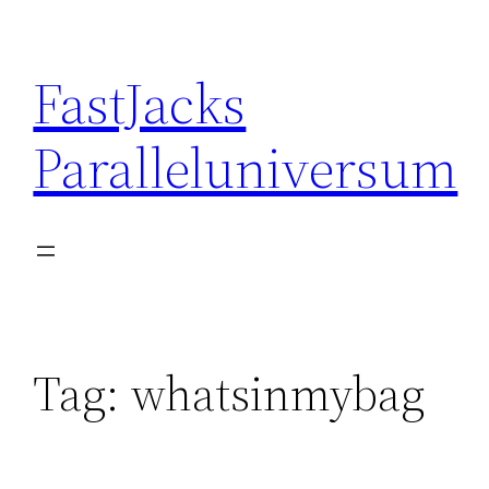
Skip
to
FastJacks
content
Paralleluniversum
Tag:
whatsinmybag