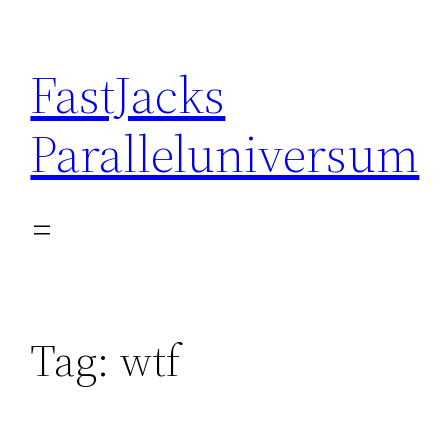
Skip
to
FastJacks
content
Paralleluniversum
Tag:
wtf