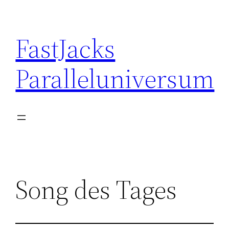
Skip
to
FastJacks
content
Paralleluniversum
Song des Tages