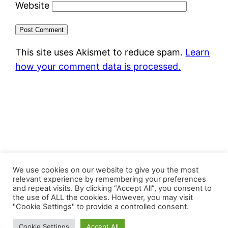
Website
This site uses Akismet to reduce spam.
Learn
how your comment data is processed.
FastJacks Paralleluniversum
We use cookies on our website to give you the most
relevant experience by remembering your preferences
and repeat visits. By clicking “Accept All”, you consent to
Proudly powered by
WordPress
the use of ALL the cookies. However, you may visit
"Cookie Settings" to provide a controlled consent.
Cookie Settings
Accept All