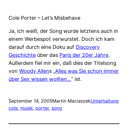
Cole Porter – Let’s Misbehave
Ja, ich weiß, der Song wurde letztens auch in
einem Werbespot verwurstet. Doch ich kam
darauf durch eine Doku auf
Discovery
Geschichte
über das
Paris der 20er Jahre
.
Außerdem fiel mir ein, daß dies der Titelsong
von
Woody Allen
s „
Alles was Sie schon immer
über Sex wissen wollten…
“ ist.
September 14, 2005
Martin Maciaszek
Unterhaltung
cole
, 
musik
, 
porter
, 
song