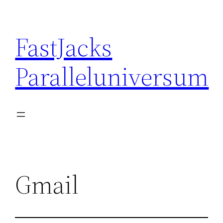
Skip
to
FastJacks
content
Paralleluniversum
Gmail