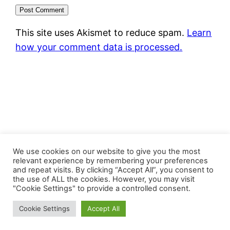
This site uses Akismet to reduce spam.
Learn
how your comment data is processed.
FastJacks Paralleluniversum
We use cookies on our website to give you the most
relevant experience by remembering your preferences
and repeat visits. By clicking “Accept All”, you consent to
Proudly powered by
WordPress
the use of ALL the cookies. However, you may visit
"Cookie Settings" to provide a controlled consent.
Cookie Settings
Accept All