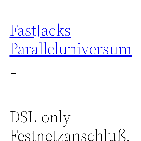
Skip
to
FastJacks
content
Paralleluniversum
DSL-only
Festnetzanschluß,