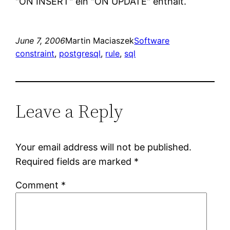
ON INSERT
ein
ON UPDATE
enthält.
June 7, 2006
Martin Maciaszek
Software
constraint
, 
postgresql
, 
rule
, 
sql
Leave a Reply
Your email address will not be published.
Required fields are marked
*
Comment
*