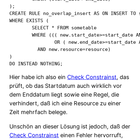
);

CREATE RULE no_overlap_insert AS ON INSERT TO s
WHERE EXISTS (

	SELECT * FROM sometable

	WHERE ((( new.start_date>=start_date AND new.start_date<=end_date )

		OR ( new.end_date>=start_date AND new.end_date<=end_date ))

	  AND new.resource=resource)

)

DO INSTEAD NOTHING;
Hier habe ich also ein
Check Constrainst
, das
prüft, ob das Startdatum auch wirklich vor
dem Enddatum liegt sowie eine Regel, die
verhindert, daß ich eine Resource zu einer
Zeit mehrfach belege.
Unschön an dieser Lösung ist jedoch, daß der
Check Constrainst
einen Fehler hervorruft,