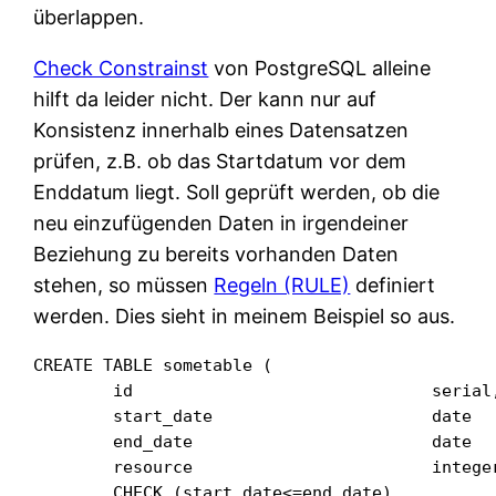
überlappen.
Check Constrainst
von PostgreSQL alleine
hilft da leider nicht. Der kann nur auf
Konsistenz innerhalb eines Datensatzen
prüfen, z.B. ob das Startdatum vor dem
Enddatum liegt. Soll geprüft werden, ob die
neu einzufügenden Daten in irgendeiner
Beziehung zu bereits vorhanden Daten
stehen, so müssen
Regeln (RULE)
definiert
werden. Dies sieht in meinem Beispiel so aus.
CREATE TABLE sometable (

	id				serial,

	start_date			date		NOT NULL,

	end_date			date		NOT NULL,

	resource			integer	NOT NULL,

	CHECK (start_date<=end_date)
