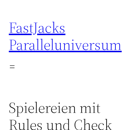
Skip
to
FastJacks
content
Paralleluniversum
Spielereien mit
Rules und Check