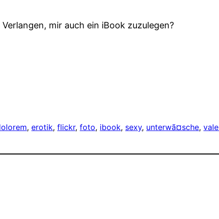
e Verlangen, mir auch ein iBook zuzulegen?
dolorem
, 
erotik
, 
flickr
, 
foto
, 
ibook
, 
sexy
, 
unterwã¤sche
, 
vale