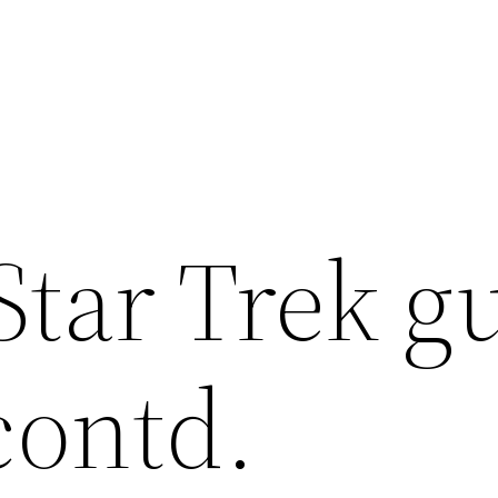
Star Trek g
contd.