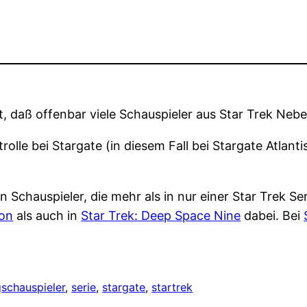
 daß offenbar viele Schauspieler aus Star Trek Neb
rolle bei Stargate (in diesem Fall bei Stargate Atlanti
Schauspieler, die mehr als in nur einer Star Trek Seri
ion
als auch in
Star Trek: Deep Space Nine
dabei. Bei
g
schauspieler
, 
serie
, 
stargate
, 
startrek