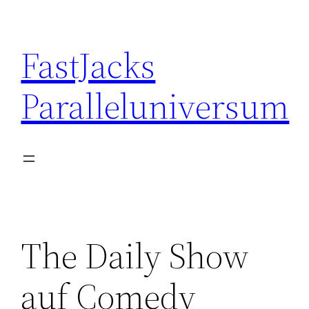
Skip
to
FastJacks
content
Paralleluniversum
The Daily Show
auf Comedy