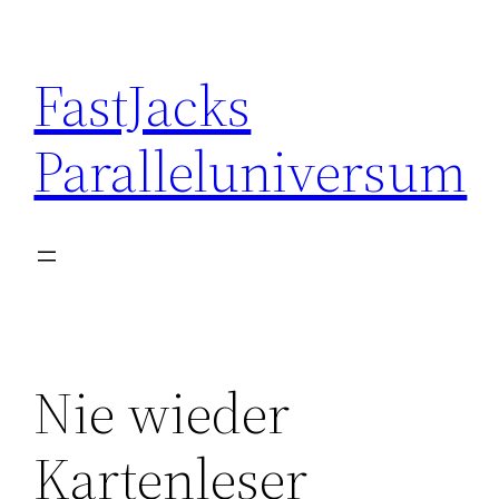
Skip
to
FastJacks
content
Paralleluniversum
Nie wieder
Kartenleser