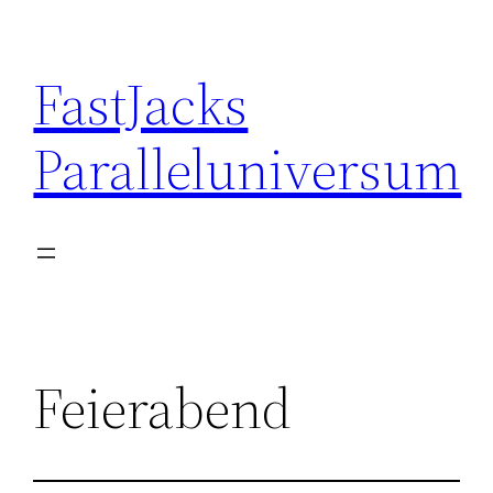
Skip
to
FastJacks
content
Paralleluniversum
Feierabend