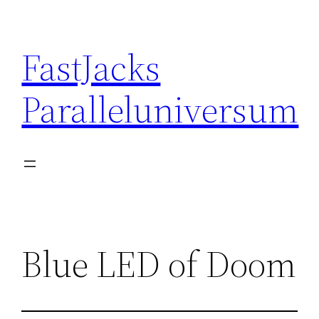
Skip
to
FastJacks
content
Paralleluniversum
Blue LED of Doom