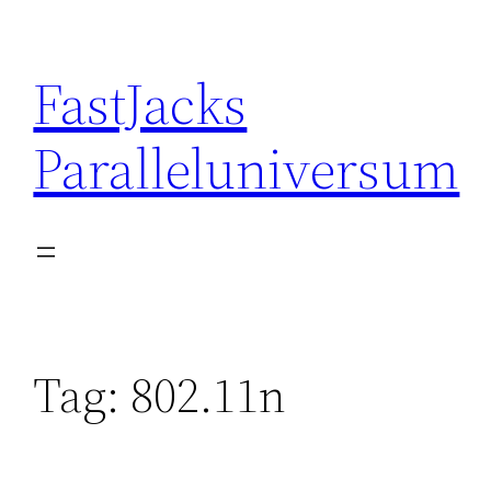
Skip
to
FastJacks
content
Paralleluniversum
Tag:
802.11n