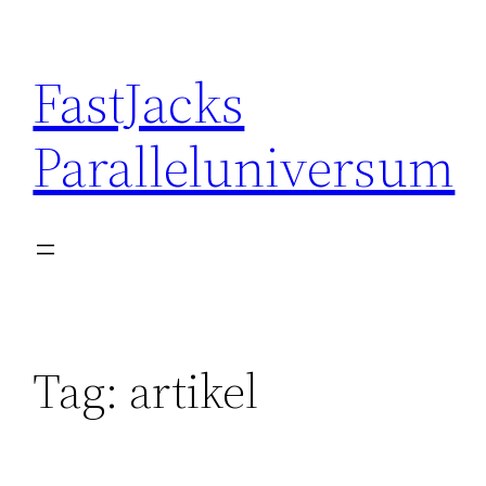
Skip
to
FastJacks
content
Paralleluniversum
Tag:
artikel