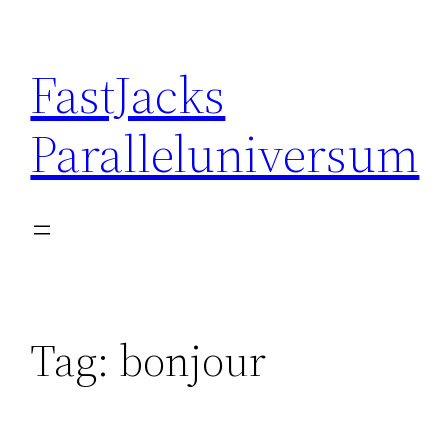
Skip
to
FastJacks
content
Paralleluniversum
Tag:
bonjour