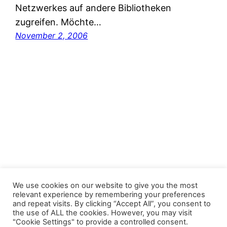
Netzwerkes auf andere Bibliotheken
zugreifen. Möchte…
November 2, 2006
FastJacks Paralleluniversum
We use cookies on our website to give you the most
relevant experience by remembering your preferences
and repeat visits. By clicking “Accept All”, you consent to
Proudly powered by
WordPress
the use of ALL the cookies. However, you may visit
"Cookie Settings" to provide a controlled consent.