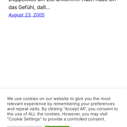
das Gefühl, daß…
August 23, 2005
FastJacks Paralleluniversum
We use cookies on our website to give you the most
relevant experience by remembering your preferences
and repeat visits. By clicking “Accept All”, you consent to
Proudly powered by
WordPress
the use of ALL the cookies. However, you may visit
"Cookie Settings" to provide a controlled consent.