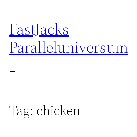
Skip
to
FastJacks
content
Paralleluniversum
Tag:
chicken