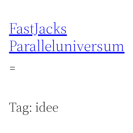
Skip
to
FastJacks
content
Paralleluniversum
Tag:
idee