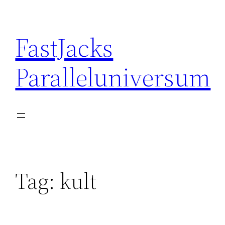
Skip
to
FastJacks
content
Paralleluniversum
Tag:
kult