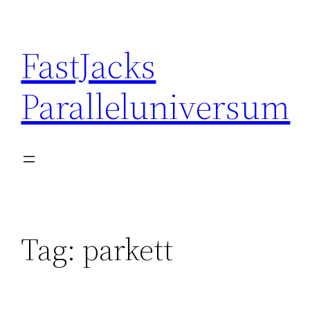
Skip
to
FastJacks
content
Paralleluniversum
Tag:
parkett