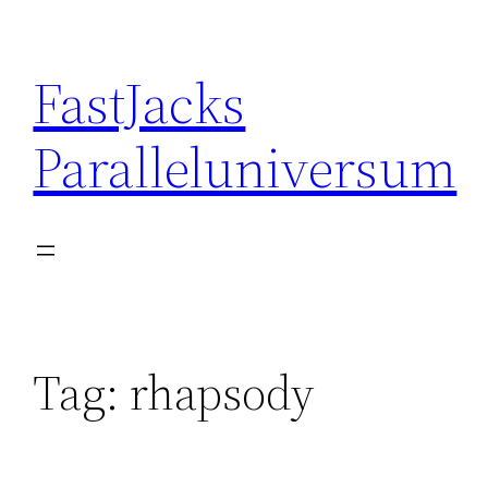
Skip
to
FastJacks
content
Paralleluniversum
Tag:
rhapsody