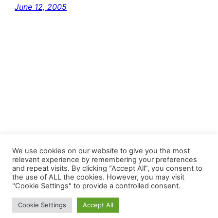
June 12, 2005
FastJacks Paralleluniversum
We use cookies on our website to give you the most
relevant experience by remembering your preferences
and repeat visits. By clicking “Accept All”, you consent to
Proudly powered by
WordPress
the use of ALL the cookies. However, you may visit
"Cookie Settings" to provide a controlled consent.
Cookie Settings
Accept All