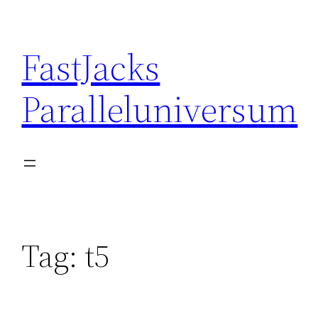
Skip
to
FastJacks
content
Paralleluniversum
Tag:
t5