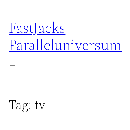
Skip
to
FastJacks
content
Paralleluniversum
Tag:
tv