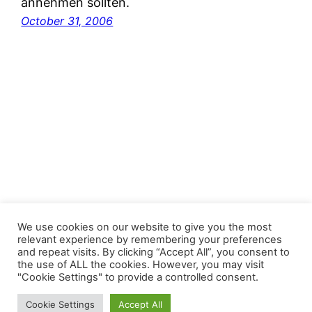
annehmen sollten.
October 31, 2006
FastJacks Paralleluniversum
We use cookies on our website to give you the most
relevant experience by remembering your preferences
and repeat visits. By clicking “Accept All”, you consent to
Proudly powered by
WordPress
the use of ALL the cookies. However, you may visit
"Cookie Settings" to provide a controlled consent.
Cookie Settings
Accept All