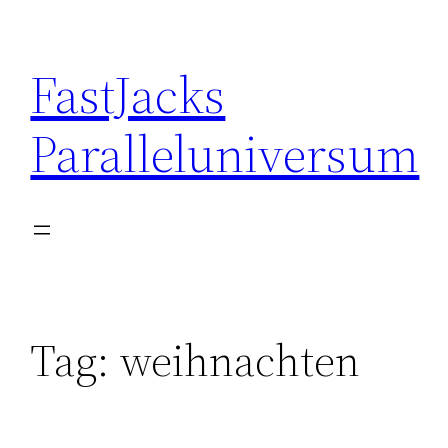
Skip
to
FastJacks
content
Paralleluniversum
Tag:
weihnachten