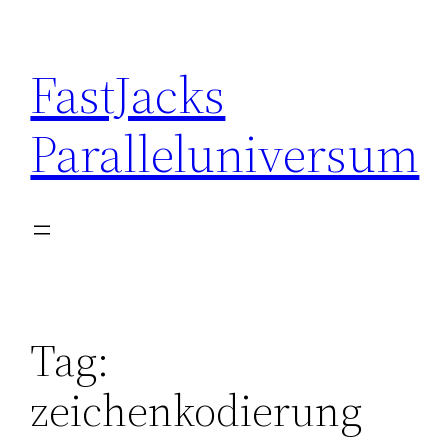
Skip
to
FastJacks
content
Paralleluniversum
Tag:
zeichenkodierung