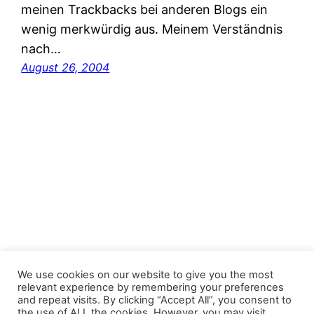
meinen Trackbacks bei anderen Blogs ein
wenig merkwürdig aus. Meinem Verständnis
nach…
August 26, 2004
FastJacks Paralleluniversum
We use cookies on our website to give you the most
relevant experience by remembering your preferences
and repeat visits. By clicking “Accept All”, you consent to
Proudly powered by
WordPress
the use of ALL the cookies. However, you may visit