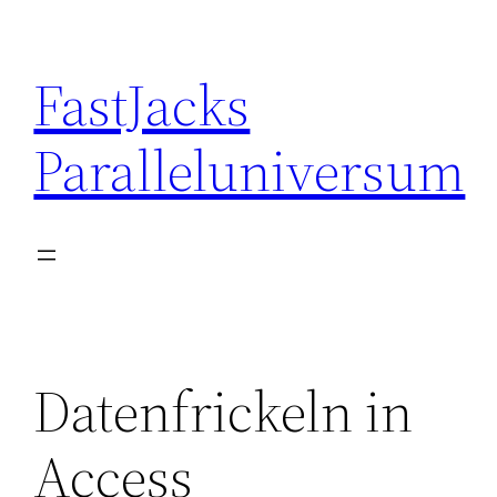
Skip
to
FastJacks
content
Paralleluniversum
Datenfrickeln in
Access