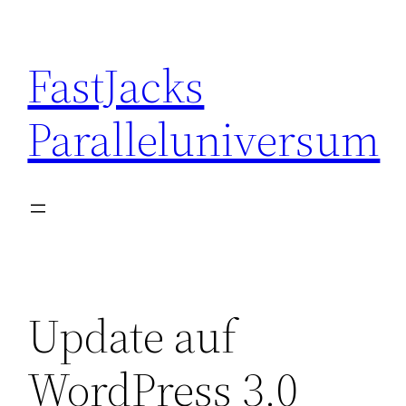
Skip
to
FastJacks
content
Paralleluniversum
Update auf
WordPress 3.0