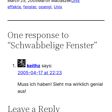
March 25, 2005
Martin Maciaszek
Unix
effekte
, 
fenster
, 
opengl
, 
Unix
One response to
“Schwabbelige Fenster”
keithz
says:
2005-04-17 at 22:23
Muss ich haben! Sieht ma wirklich genial
aus!
Leave a Reply