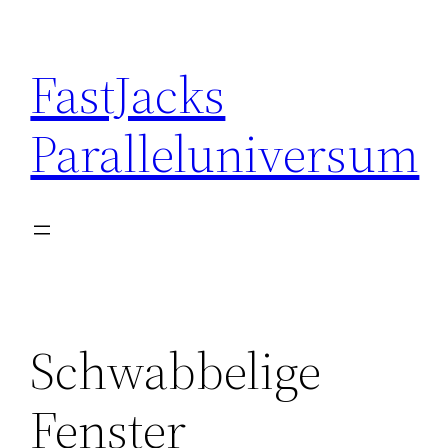
Skip
to
FastJacks
content
Paralleluniversum
Schwabbelige
Fenster