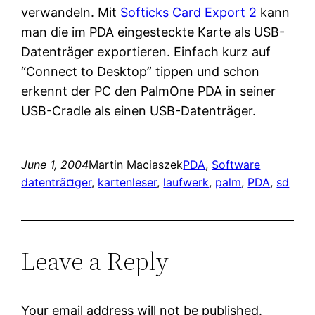
verwandeln. Mit
Softicks
Card Export 2
kann
man die im PDA eingesteckte Karte als USB-
Datenträger exportieren. Einfach kurz auf
“Connect to Desktop” tippen und schon
erkennt der PC den PalmOne PDA in seiner
USB-Cradle als einen USB-Datenträger.
June 1, 2004
Martin Maciaszek
PDA
, 
Software
datentrã¤ger
, 
kartenleser
, 
laufwerk
, 
palm
, 
PDA
, 
sd
Leave a Reply
Your email address will not be published.