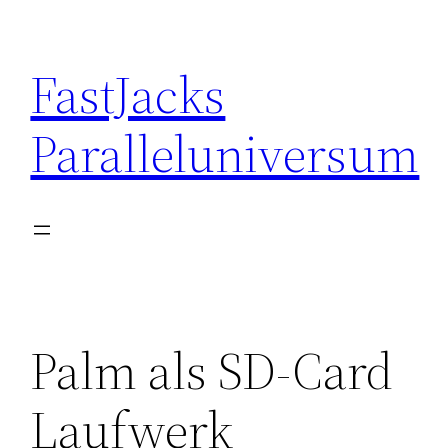
Skip
to
FastJacks
content
Paralleluniversum
Palm als SD-Card
Laufwerk